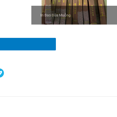
In Bao Đũa Muỗng