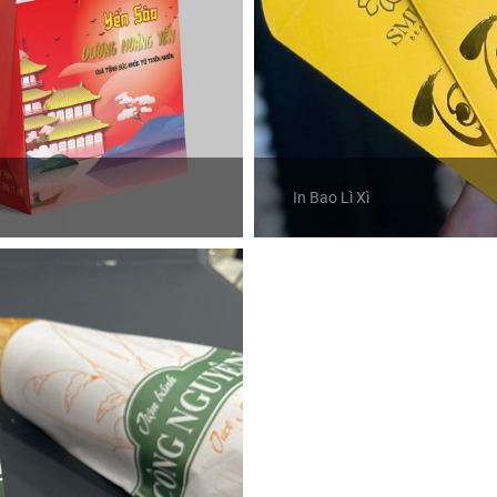
In Bao Lì Xì