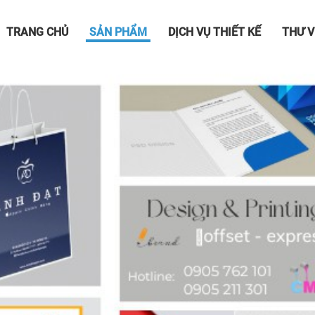
TRANG CHỦ
SẢN PHẨM
DỊCH VỤ THIẾT KẾ
THƯ V